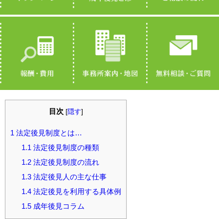
目次
[
隠す
]
1
法定後見制度とは…
1.1
法定後見制度の種類
1.2
法定後見制度の流れ
1.3
法定後見人の主な仕事
1.4
法定後見を利用する具体例
1.5
成年後見コラム