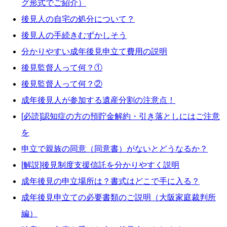
グ形式でご紹介）
後見人の自宅の処分について？
後見人の手続きむずかしそう
分かりやすい成年後見申立て費用の説明
後見監督人って何？①
後見監督人って何？②
成年後見人が参加する遺産分割の注意点！
[必読]認知症の方の預貯金解約・引き落としにはご注意
を
申立で親族の同意（同意書）がないとどうなるか？
[解説]後見制度支援信託を分かりやすく説明
成年後見の申立場所は？書式はどこで手に入る？
成年後見申立ての必要書類のご説明（大阪家庭裁判所
編）