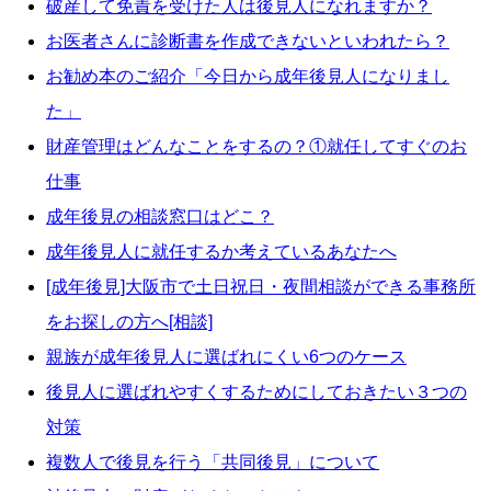
破産して免責を受けた人は後見人になれますか？
お医者さんに診断書を作成できないといわれたら？
お勧め本のご紹介「今日から成年後見人になりまし
た」
財産管理はどんなことをするの？①就任してすぐのお
仕事
成年後見の相談窓口はどこ？
成年後見人に就任するか考えているあなたへ
[成年後見]大阪市で土日祝日・夜間相談ができる事務所
をお探しの方へ[相談]
親族が成年後見人に選ばれにくい6つのケース
後見人に選ばれやすくするためにしておきたい３つの
対策
複数人で後見を行う「共同後見」について