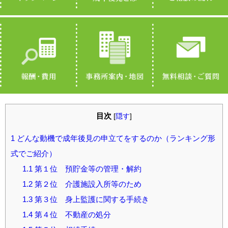
目次
[
隠す
]
1
どんな動機で成年後見の申立てをするのか（ランキング形
式でご紹介）
1.1
第１位 預貯金等の管理・解約
1.2
第２位 介護施設入所等のため
1.3
第３位 身上監護に関する手続き
1.4
第４位 不動産の処分