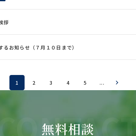
挨拶
するお知らせ（７月１０日まで）
1
2
3
4
5
...
CONTAC
無料相談