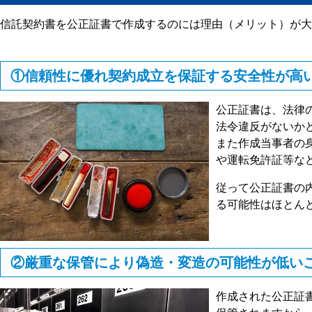
信託契約書を公正証書で作成するのには理由（メリット）が大
①信頼性に優れ契約成立を保証する安全性が高
公正証書は、法律
法令違反がないか
また作成当事者の
や運転免許証等な
従って公正証書の
る可能性はほとん
②厳重な保管により偽造・変造の可能性が低い
作成された公正証