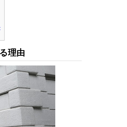
と
る理由