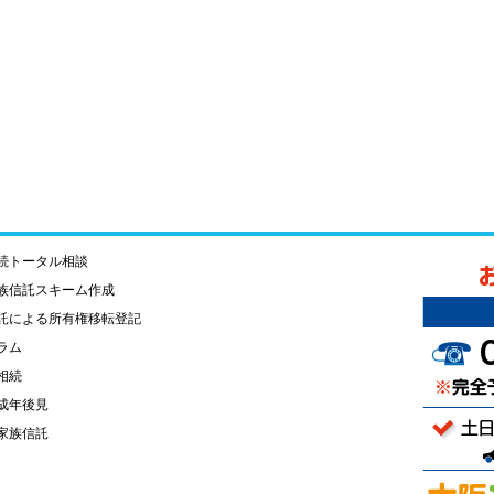
続トータル相談
族信託スキーム作成
託による所有権移転登記
ラム
相続
成年後見
家族信託