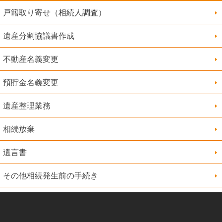
す。
戸籍取り寄せ（相続人調査）
お見積のご依頼・ご質問に関するご回答、資料送
付。
遺産分割協議書作成
当事務所に関連する情報のご提供。
不動産名義変更
クッキー（Cookies）について
預貯金名義変更
当サイトでは、グーグル株式会社、ヤフー株式会社など
第三者（以下、「第三者」といいます。）から配信され
遺産整理業務
る広告が掲載される場合があります。
また、これに関連して、当該第三者が当サイトを訪問し
相続放棄
た利用者等のクッキー情報（※）等を取得し、利用する
場合があります。
遺言書
当該第三者によって取得されたクッキー情報等は、当該
第三者のプライバシーポリシーに従って取り扱われるこ
その他相続発生前の手続き
ととなります。
利用者等は当該第三者のウェブサイト内に設けられたオ
プトアウトページにアクセスして、当該第三者によるク
ッキー情報等の広告配信への利用を停止することができ