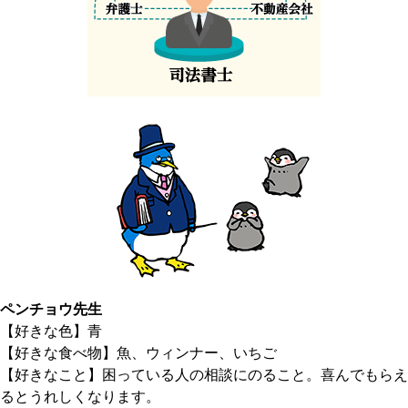
ヤフー株式会社のオプトアウト
http://btoptout.yahoo.co.jp/optout/preferences.html
ログファイルについて
当事務所は、当事務所サイトの業務状況を見るために当
ウェブサーバ・ログファイルを使用します。
ログファイル内のIPアドレス、ブラウザの種類、ドメイ
ン・ネーム、アクセス回数からお客様の個人情報を特定
することはありません。
JavaScript（ジャバスクリプト）の使用について
当サイトでは、様々な表示もしくはブラウザ制御のため
ペンチョウ先生
JavaScriptを使用しています。
【好きな色】青
【好きな食べ物】魚、ウィンナー、いちご
インターネットではクッキーと並び無くてはならない技
【好きなこと】困っている人の相談にのること。喜んでもらえ
術の一つです。
るとうれしくなります。