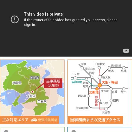
ます。
※「クッキー（Cookie）」とは
クッキーとは、ウェブページの利用時に、ブラウザとサ
ーバーとの間で送受信した利用履歴や入力内容などを、
利用者等のコンピューターにファイルとして保存してお
く仕組みです。
次回、同じページにアクセスすると、このクッキーの情
報を使って、ページ運営者は利用者等ごとに表示を変え
ることができます。
利用者等がブラウザの設定でクッキーの送受信を許可し
ている場合、ウェブサイトはユーザーのブラウザからク
ッキーの取得ができます。クッキーの送受信では、プラ
イバシー保護のため、利用者等のブラウザはそのウェブ
サイトのサーバーが送受信したクッキーのみを送信しま
す。
利用者等は、クッキーの送受信に関する設定を「すべて
のクッキーを許可する」、「すべてのクッキーを拒否す
る」、「クッキーを受信したらユーザーに通知する」な