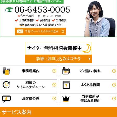
また、お客様プロファイルを高めるために、オフライン
からあるいは第三者から得た情報を補足したりすること
もありませんのでご安心ください。
当事務所は当ホームページを訪問されたお客さまのプラ
イバシーを守るために合理的な範囲で必要な措置をとり
ます。
当事務所は以上の方針を改定することがあります。
その場合すべての改定はこのホームページで通知いたし
ます。
業務範囲
司法書士業務と周辺業務
利用目的
サービス案内
当ウェブサイトでは、以下の目的で個人情報を利用しま