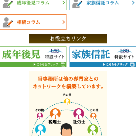
どから選択できます。ブラウザごとに設定方法が異なり
ますので、クッキーに関する設定方法はお使いのブラウ
ザの「ヘルプ」メニューでご確認ください。
なお、すべてのクッキーを拒否する設定を選択されます
と、認証が必要なサービスを受けられなくなる等、イン
ターネット上の各種サービスの利用上、制約を受ける場
合がありますのでご注意ください。
行動ターゲティング広告のオプトアウトについて
当サイトでは、利用者に適切な広告を配信するために、
グーグル株式会社、ヤフー株式会社が提供する行動ター
ゲティング広告サービスを利用しています。
このサービスを無効にしたい場合には、下記のオプトア
ウト設定ページにアクセスし、手順に従って操作してく
ださい。
グーグル株式会社のオプトアウト
https://support.google.com/ads/answer/2662922?hl=ja